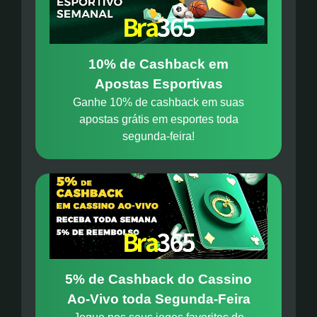
10% de Cashback em
Apostas Esportivas
Ganhe 10% de cashback em suas
apostas grátis em esportes toda
segunda-feira!
5% de Cashback do Cassino
Ao-Vivo toda Segunda-Feira