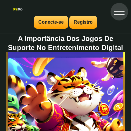
Conecte-se
Registro
A Importância Dos Jogos De
Suporte No Entretenimento Digital