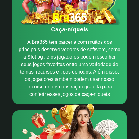
Caça-níqueis
A Bra365 tem parceria com muitos dos
principais desenvolvedores de software, como
a Slot pg , e os jogadores podem escolher
seus jogos favoritos entre uma variedade de
temas, recursos e tipos de jogos. Além disso,
os jogadores também podem usar nosso
recurso de demonstração gratuita para
conferir esses jogos de caça-níqueis