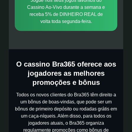
Jogue nos seus jogos favoritos do
Cassino Ao-Vivo durante a semana e
receba 5% de DINHEIRO REAL de
volta toda segunda-feira.
O cassino Bra365 oferece aos
jogadores as melhores
promoções e bônus
Todos os novos clientes do Bra365 têm direito a
um bônus de boas-vindas, que pode ser um
bônus de primeiro depósito ou rodadas grátis em
um caça-níqueis. Além disso, para todos os
jogadores atuais, o Bra365 organiza
regularmente promoções como bônus de