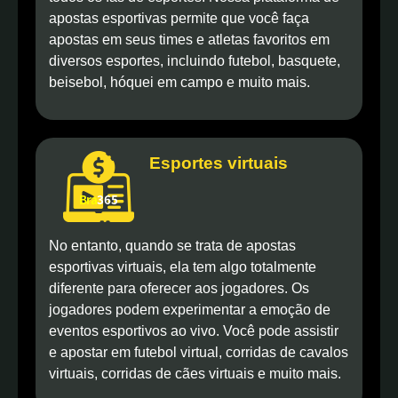
apostas esportivas permite que você faça
apostas em seus times e atletas favoritos em
diversos esportes, incluindo futebol, basquete,
beisebol, hóquei em campo e muito mais.
Esportes virtuais
No entanto, quando se trata de apostas
esportivas virtuais, ela tem algo totalmente
diferente para oferecer aos jogadores. Os
jogadores podem experimentar a emoção de
eventos esportivos ao vivo. Você pode assistir
e apostar em futebol virtual, corridas de cavalos
virtuais, corridas de cães virtuais e muito mais.