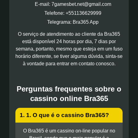
E-mail:
7gamesbet.net@gmail.com
Telefone: +551136629999
Telegrama: Bra365 App
O serviço de atendimento ao cliente da Bra365
está disponível 24 horas por dia, 7 dias por
semana, portanto, mesmo que esteja em um fuso
horário diferente, se tiver alguma dúvida, sinta-se
à vontade para entrar em contato conosco.
Perguntas frequentes sobre o
cassino online Bra365
1. 1. O que é o cassino Bra365?
O Bra365 é um cassino on-line popular no